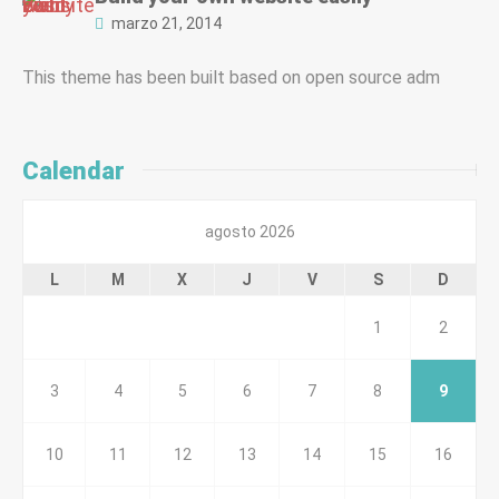
marzo 21, 2014
This theme has been built based on open source adm
Calendar
agosto 2026
L
M
X
J
V
S
D
1
2
3
4
5
6
7
8
9
10
11
12
13
14
15
16