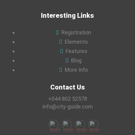
Interesting Links
Registration
Elements
Features
Blog
More Info
Contact Us
+044 802 52578
info@city-guide.com