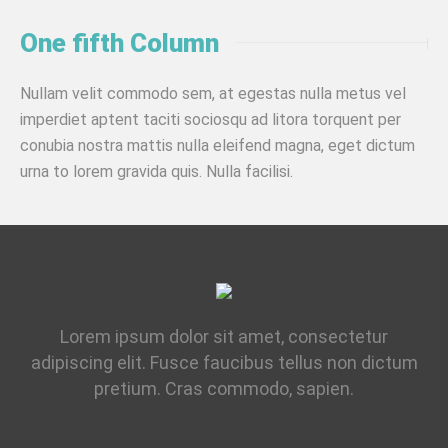
One fifth Column
Nullam velit commodo sem, at egestas nulla metus vel
imperdiet aptent taciti sociosqu ad litora torquent per
conubia nostra mattis nulla eleifend magna, eget dictum
urna to lorem gravida quis. Nulla facilisi.
Lorem ipsum dolor sit amet, consectetur
adipiscing elit. Fusce faucibus tellus non dictum
pretium. Cras commodo, sapien.