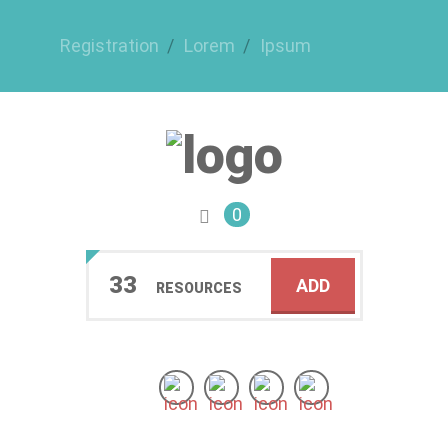
Registration
Lorem
Ipsum
0
33
ADD
RESOURCES