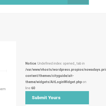
Notice
: Undefined index: opened_tab in
/var/www/vhosts/wordpress.propios/nowadays.pri
content/themes/cityguide/ait-
theme/widgets/AitLoginWidget.php
on
line
60
onem
Submit Yours