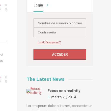
Login
s
0
Lost Password?
eu
tas
s
The Latest News
0
Focus on creativity
marzo 25, 2014
Lorem ipsum dolor sit amet, consectetur