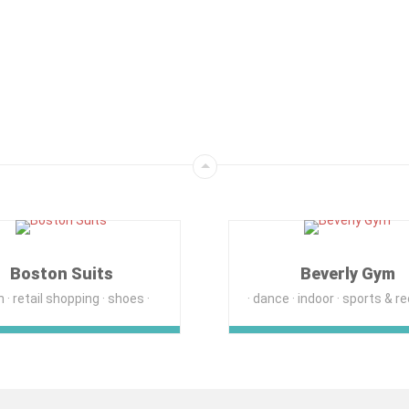
Boston Suits
Beverly Gym
n
retail shopping
shoes
dance
indoor
sports & recr