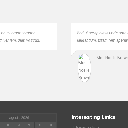
sed do eiusmod tempor
Sed ut perspiciatis unde omni
im veniam, quis nostrud.
laudantium, totam rem aperiam,
Mrs. Noelle Brow
Interesting Links
agosto 2026
X
J
V
S
D
Registration