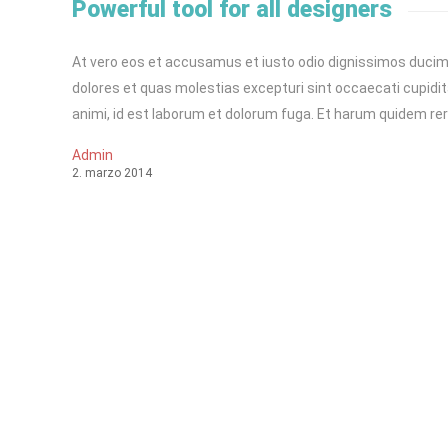
Powerful tool for all designers
At vero eos et accusamus et iusto odio dignissimos ducimu
dolores et quas molestias excepturi sint occaecati cupiditat
animi, id est laborum et dolorum fuga. Et harum quidem reru
Admin
2
.
marzo
2014