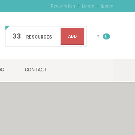
Registration
Lorem
Ipsum
33
ADD
0
RESOURCES
OG
CONTACT