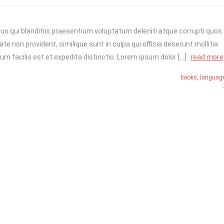
s qui blanditiis praesentium voluptatum deleniti atque corrupti quos
e non provident, similique sunt in culpa qui officia deserunt mollitia
m facilis est et expedita distinctio. Lorem ipsum dolor […]
read more
books
,
languag