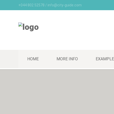
+044 802 52578 / info@city-guide.com
HOME
MORE INFO
EXAMPLE