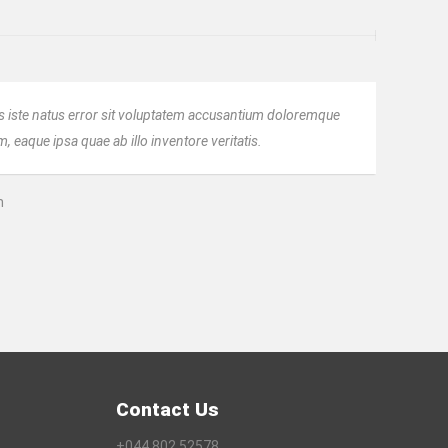
s iste natus error sit voluptatem accusantium doloremque
 eaque ipsa quae ab illo inventore veritatis.
n
Contact Us
+044 802 52578