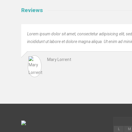
Reviews
Lorem ipsum dolor sit amet, consectetur adipisicing elit, 
incididunt ut labore et dolore magna aliqua. Ut enim ad min
Mary Lorrent
L
M