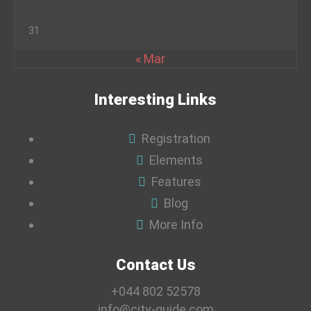
31
« Mar
Interesting Links
Registration
Elements
Features
Blog
More Info
Contact Us
+044 802 52578
info@city-guide.com