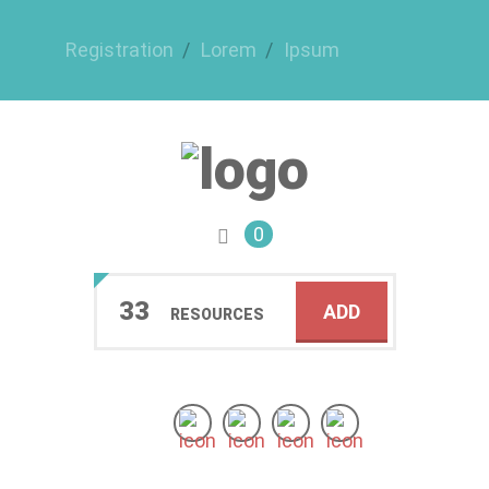
Registration
Lorem
Ipsum
0
33
ADD
RESOURCES