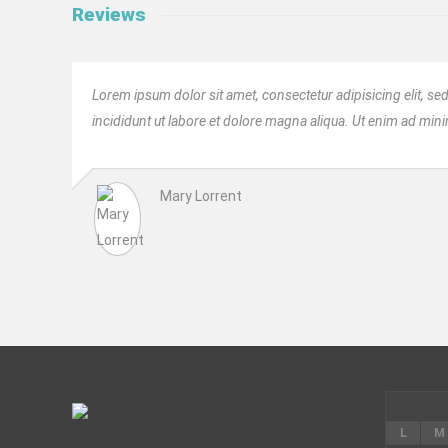
Reviews
Lorem ipsum dolor sit amet, consectetur adipisicing elit, 
incididunt ut labore et dolore magna aliqua. Ut enim ad min
Mary Lorrent
L
M