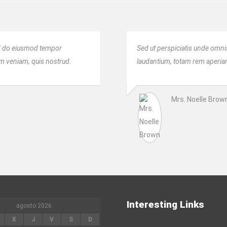
sed do eiusmod tempor
Sed ut perspiciatis unde omni
im veniam, quis nostrud.
laudantium, totam rem aperiam,
Mrs. Noelle Brow
Interesting Links
agosto 2026
X
J
V
S
D