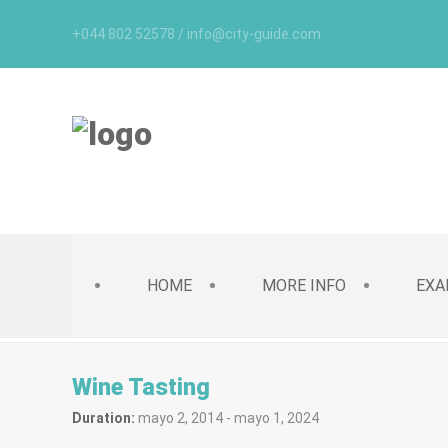
+044 802 52578 / info@city-guide.com
HOME
MORE INFO
EXA
Wine Tasting
Duration:
mayo 2, 2014
-
mayo 1, 2024