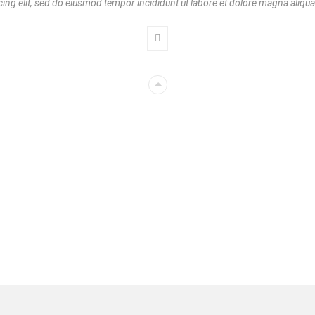
ing elit, sed do eiusmod tempor incididunt ut labore et dolore magna aliqua
elit, sed do eiusmod tempor incididunt ut labore et dolore magna aliq
t. Duis aute irure dolor in reprehenderit in voluptte velit. Lorem ipsum