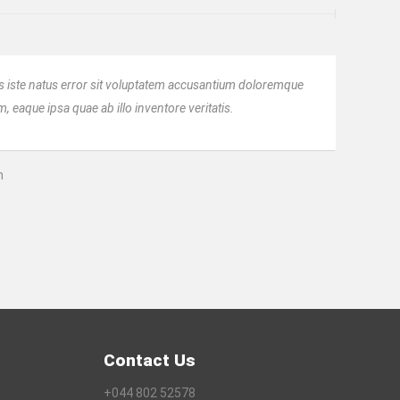
s iste natus error sit voluptatem accusantium doloremque
 eaque ipsa quae ab illo inventore veritatis.
n
Contact Us
+044 802 52578