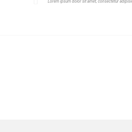
Lorem ipsum dolor sit amet, consectetur adipisic
Hobbies
Lorem ipsum dolor sit amet, consectetur adipisicing 
ullamco laboris nisi ut aliquip ex ea commodo consequa