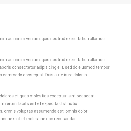
 enim ad minim veniam, quis nostrud exercitation ullamco
 enim ad minim veniam, quis nostrud exercitation ullamco
 laboris consectetur adipisicing elit, sed do eiusmod tempor
 ea commodo consequat. Duis aute irure dolor in
 dolores et quas molestias excepturi sint occaecati
em rerum facilis est et expedita distinctio.
us, omnis voluptas assumenda est, omnis dolor
diandae sint et molestiae non recusandae.