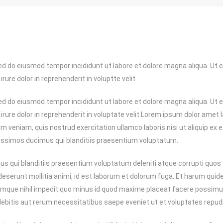
sed do eiusmod tempor incididunt ut labore et dolore magna aliqua. Ut
ure dolor in reprehenderit in voluptte velit.
sed do eiusmod tempor incididunt ut labore et dolore magna aliqua. Ut
irure dolor in reprehenderit in voluptate velit.Lorem ipsum dolor amet
im veniam, quis nostrud exercitation ullamco laboris nisi ut aliquip ex
nissimos ducimus qui blanditiis praesentium voluptatum.
s qui blanditiis praesentium voluptatum deleniti atque corrupti quos
a deserunt mollitia animi, id est laborum et dolorum fuga. Et harum quid
cumque nihil impedit quo minus id quod maxime placeat facere possim
debitis aut rerum necessitatibus saepe eveniet ut et voluptates repu