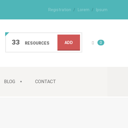
Registration
Lorem
Ipsum
33
ADD
0
RESOURCES
BLOG
CONTACT